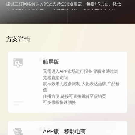
建设三好网络解决方案还支持全渠道覆盖，包括H5页面、微信
小程序到社交媒体平台，实现无缝对接，提供全面的购物体
验。为提升网站性能和提高搜索引擎排名，网站建设三好网络
提供速度优化和SEO服务。同时，网站建设三好网络移动手机
电商网站解决方案包含便捷的移动端管理后台，助力商家高效
方案详情
管理店铺和订单，并提供技术支持。面对促销等活动带来的流
量高峰，三好网络的云端服务环境展现了其高弹性和高并发的
能力。
触屏版
无需进入APP市场进行报备,消费者通过浏
览器直接访问
展示效果无过多限制,大化表达品牌,产品价
值
传播方便,链接可直接跳转至促销页
可多模板快速切换
APP版—移动电商