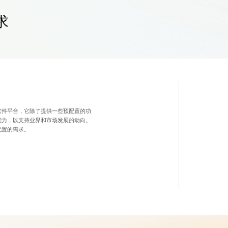
求
全面的连
软件平台，它除了提供一些预配置的功
目前大多数的电子
能力，以支持业界和市场发展的动向。
提供一种方式可以
配置的需求。
们认为方便地时候
地采取行动。因此
器的访问方式，还应