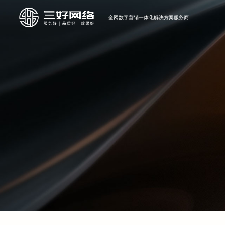
全网数字营销
一体化解决方案
服务商
网站建设
方案
电商网站开发
微信小程序
资讯
我们
联系
为客户提供一体化互联网
为客户提供一体化互联网
为客户提供一体化互联网
为客户提供一体化互联网
为客户提供一体化互联网
为客户提供一体化互联网
为客户提供一体化互联网
集
教
定
建
关
品牌整合营销方案
品牌整合营销方案 网站
品牌整合营销方案
品牌整合营销方案
品牌整合营销方案
品牌整合营销方案
品牌整合营销方案
营
钟
移
网
售
建设+内容营销+行业解
企
上
系
决方案+推广运营
关键
装
产
广
LED
其