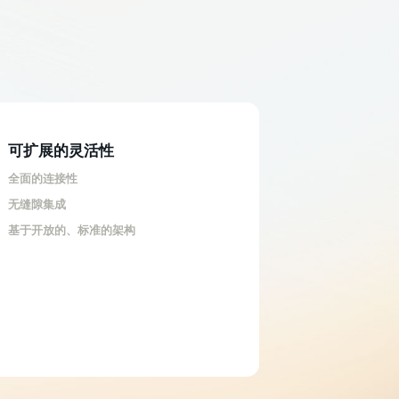
可扩展的灵活性
接性
全面的连接性
商务工具是基于浏览器方式的，但是对于客户来说，重要的是能够
无缝隙集成
及时地访问时间敏感数据，而不管其物理位置如何。客户需要在他
访问相关地信息，以便使得他们在任何地方、任何时间都可以方便
基于开放的、标准的架构
，对于一个完善的金融行业解决方案来说，不仅应该提供基于浏览
该提供基于移动电话WAP网站、PDA等不同设备的访问接口。