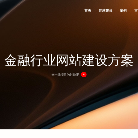
首页
网站建设
案例
方
团网站建设
育培训
制化电子商务系统
站文库
于三好
微小程序
联系我们
外贸网站建设
软件IT
网站优化
三好与众不同
产品商城网站建设方案
微商城
人才招聘
响应式网站建设
手机数码
网站建设知识
愿景价值
金融行业网站建设方案
销型网站建设
表珠宝
动手机电商网站解决方案
站设计观点
后支持
微官网
网站运营维护
购物商城
微信营销知识
客户列表
微信会员电商解决方案
微活动
品牌网站建设
地产行业
业网站建设
市公司
统开发
门户网站建设
数码电器
P2P金融平台
网站代运营
美容护肤
来一场项目的讨论吧
词SEO优化
饰设计
品众筹平台
品牌推广
金融投资
股权众筹平台
两V一抖
旅游行业
告媒介投放
节能环保
物流运输
他