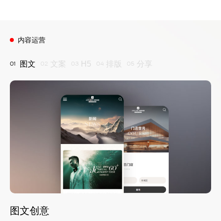
内容运营
图文
文案
H5
排版
分享
01
02
03
04
05
图文创意