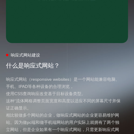
响应式网站建设
什么是响应式网站？
什么是响应式网站？
响应式网站（responsive websites）是一个网站能兼容电脑、
手机、IPAD等各种设备的合理浏览，
使用CSS查询响应改变基于目标设备类型。
这种“流体网格调整页面宽度和高度以适应不同的屏幕尺寸并保
证正确显示。
相比较做多个网站的企业，做响应式网站的企业更容易维护网
站。因为做pc端和做手机端网站的用户实际上就拥有了两个独
立网站，但是企业如果有一个响应式网站，只需更新响应式网