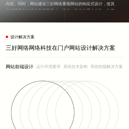
内容。同时，网站建设三好网络重视网站的响应式设计，使其
能够适应各种设备和屏幕尺寸，提供一致性的用户体验。为了
满足不同用户的需求和偏好，网站建设三好网络根据客户的要
求提供定制化的内容。通过深入了解目标受众，网站建设三好
网络为客户提供与其相关的内容、产品和服务，增强用户的粘
设计解决方案
性和参与度。除此之外，网站建设三好网络运用数据分析工具
实时监测和分析用户行为、流量等数据，从中获取有价值的信
三好网络网络科技在门户网站设计解决方案
息来优化网站的内容和功能。
在门户网站建设过程中，网站建设三好网络将高度重视安全性
网站前端设计
运行环境要求
系统技术架构
系统性能解决方案
和隐私保护。采取必要的安全措施，保护用户信息和网站数据
的安全，增加用户的信任感，为企业建设可靠的门户网站打下
基础。门户网站建设不是一次性的工作，而是需要持续的更新
和优化。网站建设三好网络会定期检查和更新网站内容、功能
和技术，密切关注最新的数字化趋势和用户反馈，保持网站的
活力和竞争力。网站建设三好网络致力于为企业打造现代化、
易用且具有吸引力的门户网站，助力企业在数字化时代脱颖而
出。无论是新建门户网站还是对现有网站进行改进，我们都将
为客户提供专业的服务和支持。