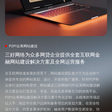
P2P/众筹网站建设
三好网络为众多网贷企业提供全套互联网金
三好网络为众多网贷企业提供全套互联网金
融网站建设解决方案及全网运营服务
融网站建设解决方案及全网运营服务
在互联网快速发展的背景下，网站建设团队致力于为企业和个
体提供专业的网站策划、设计、开发和推广服务。针对P2P和
众筹行业的特殊需求，网站建设三好网络P2P/众筹网站建设解
决方案旨在打造安全、专业、高效且具有吸引力的在线平台。
P2P/众筹网站建设解决方案注重个性化定制，从精准的市场定
位入手，制定符合客户品牌和服务理念的策划方案。在安全性
设计方面，内置多重保护机制，确保用户数据和交易安全。功