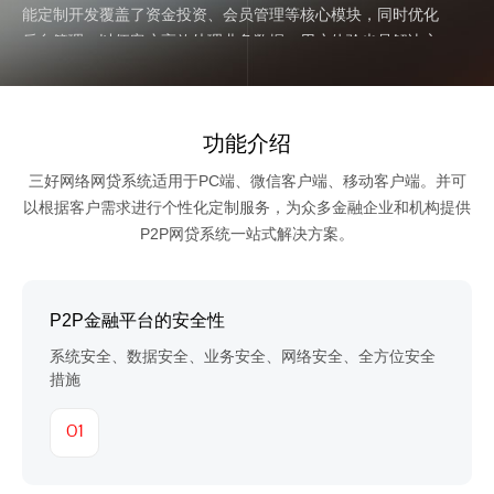
能定制开发覆盖了资金投资、会员管理等核心模块，同时优化
后台管理，以便客户高效处理业务数据。用户体验也是解决方
案的重点，通过界面和交互设计的优化，确保用户能够轻松快
速地完成操作。此外，通过SEO提升网站在搜索引擎的排名，
结合持续的技术支持和营销推广，扩大网站影响力，吸引并维
功能介绍
系用户群体。网站建设三好网络解决方案不仅满足P2P和众筹
网站的当前需求，更为其在市场中的长期稳定发展打下坚实基
三好网络网贷系统适用于PC端、微信客户端、移动客户端。并可
础。
以根据客户需求进行个性化定制服务，为众多金融企业和机构提供
P2P网贷系统一站式解决方案。
P2P金融平台的安全性
系统安全、数据安全、业务安全、网络安全、全方位安全
措施
01