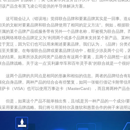
明该产品含有英飞凌公司提供的半导体解决方案。
这可能会让人（错误地）觉得联合品牌和要素品牌其实是一回事。造成
相关的文献对要素品牌和联合品牌使用了相同的定义方法''。例如，根据
所属的某个品牌产品或服务带有另外一个品牌名称，即被视为联合品牌。而且，著
在线网络将联合品牌定义为“利用两个或多个品牌来支持某个新产品、某种
过于宽泛，因为它们也可以用来阐述要素品牌。我们认为，（品牌）分类
面至关重要。在每项联合品牌或要素品牌活动中，都至少涉及两个公司，
法的结果。如果所涉及的同类产品都含有这两个要素，且两个品牌想一起
联合品牌战略。关于这一点'宾利豪华车和百年灵手表“的联合就是一个很
这两个品牌的共同点是相同的形象和相似的信息。两者的品牌结合有助
强化自身品牌。两种产品的结合会有些繁复，如同一张银行借记卡附带信
维萨卡（VISA）也可以使用万事达卡（MasterCard），而且将两种产品
但是，如果这个产品不能单独出售，且/或是另一种产品的一个成分/要
该采用要素品牌战略。我们将引用英特尔及微软和惠普合作的例子来说明