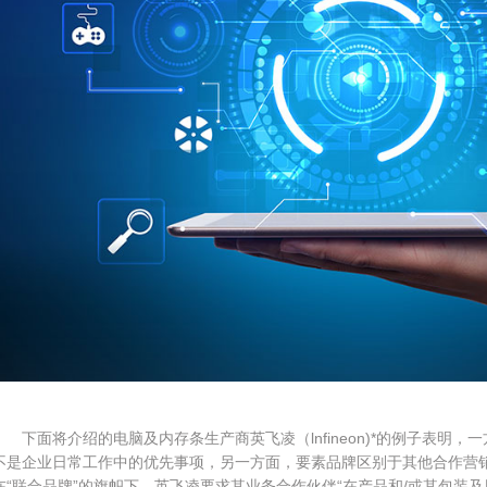
下面将介绍的电脑及内存条生产商英飞凌（lnfineon)*的例子表明，
不是企业日常工作中的优先事项，另一方面，要素品牌区别于其他合作营
在“联合品牌”的旗帜下，英飞凌要求其业务合作伙伴“在产品和/或其包装