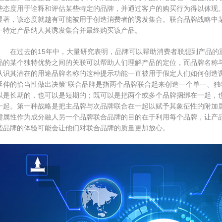
些态度用于诠释和评估某些特定的品牌，并通过客户的购买行为得以体现
显著，该态度就越有可能被用于创造消费者的诱发集合。联合品牌战略中
一特定产品纳人其诱发集合并最终购买该产品。
在过去的15年中，大量研究表明，品牌可以帮助消费者联想到产品的
品的某个独特优势之间的关联可以帮助人们理解产品的定位，而品牌名称
认识其潜在的用途品牌名称的这种提示功能一直被用于假定人们如何创造
延伸的恰当性做出决策“联合品牌是指两个品牌联合起来创造一个单一、
以是长期的，也可以是短期的；既可以是把两个或多个品牌捆绑在一起，
一起。第一种战略是把主品牌与次品牌联合在一起以赋予其象征性的附加
键属性作为成分融人另一个品牌联合品牌的目的在于利用每个品牌，让产
些品牌的体验可能会让他们对联合品牌的质量更加放心。