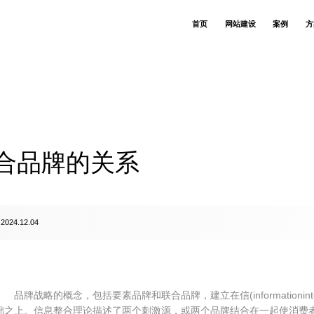
首页
网站建设
案例
方
团网站建设
育培训
制化电子商务系统
站文库
于三好
微小程序
联系我们
外贸网站建设
软件IT
网站优化
三好与众不同
产品商城网站建设方案
微商城
人才招聘
响应式网站建设
手机数码
网站建设知识
愿景价值
销型网站建设
表珠宝
动手机电商网站解决方案
站设计观点
后支持
微官网
网站运营维护
购物商城
微信营销知识
客户列表
微信会员电商解决方案
微活动
品牌网站建设
地产行业
业网站建设
市公司
统开发
门户网站建设
数码电器
P2P金融平台
网站代运营
美容护肤
合品牌的关系
词SEO优化
饰设计
品众筹平台
品牌推广
金融投资
股权众筹平台
两V一抖
旅游行业
告媒介投放
节能环保
物流运输
他
2024.12.04
：
品牌战略的概念，包括要素品牌和联合品牌，建立在信(informationinte
础之上。信息整合理论描述了两个刺激源，或两个品牌结合在一起使消费