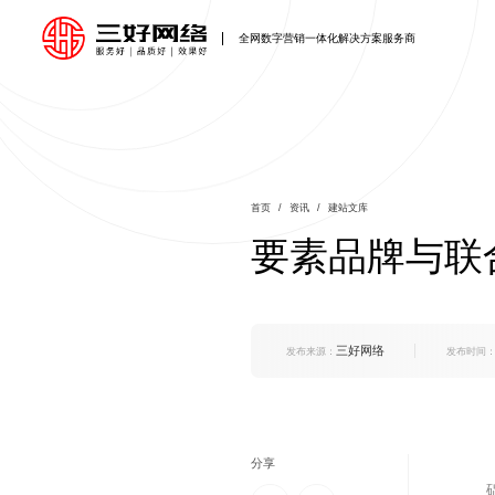
全网数字营销
一体化解决方案
服务商
网站建设
方案
电商网站开发
微信小程序
资讯
我们
联系
为客户提供一体化互联网
为客户提供一体化互联网
为客户提供一体化互联网
为客户提供一体化互联网
为客户提供一体化互联网
为客户提供一体化互联网
为客户提供一体化互联网
集
教
定
建
关
品牌整合营销方案
品牌整合营销方案 网站
品牌整合营销方案
品牌整合营销方案
品牌整合营销方案
品牌整合营销方案
品牌整合营销方案
营
钟
移
网
售
首页
/
资讯
/
建站文库
建设+内容营销+行业解
企
上
系
要素品牌与联
决方案+推广运营
关键
装
产
广
LED
其
三好网络
发布来源：
发布时间
分享