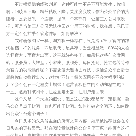
不过根据我的经验判断，这种可能性不是不可能发生，你想
啊，阅读量下降，粉丝粘度下降，关注度疲软，作为公众平台的搭
建者，是要提供一个连接，提供一个零部件，让第三方公司来发
挥，可是当第三方公司无法挽回这个局面的时候，我在想，腾讯官
方一定不会插手不管这件事，如何解决？
或许会像淘宝一样，淘拍档一样存在，只是淘宝出了官方的跟
淘拍档一样的服务，不是取代，是共存，当然很显然，80%的人会
选择官方，而官方出面，这事就好办多了。如果把这些什么微网
站，微会员，大转盘，小游戏、微积分、每日抢到、抢红包等等作
为官方的功能插件呢？不需要漫天遍地去寻找，微信公众平台后台
就给你自动推荐出来，这样好不好？相关应用会不会大幅度的提
升？会不会在一定程度上增强了运营者和粉丝的互动和粘性呢？
十五、逐渐打破闭环，让流量走出去，让用户走回来
这个又是一个大胆的假设，但是这些假设都是有一定根据，微
信公众号成于封闭，败也可能于封闭。如何打破这个闭环，如何跳
出公众平台这个圈子？
今日头条的头条号里面的所有文章内容，如果被推荐就会在今
日头条的页被显示。那在阅读量低迷的公众号里面呢？能否有这样
一个机制，也把我们的优秀文章给推荐到外面去，当然只限腾讯自