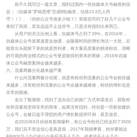
前不久我写过一篇文章，报到过国内一些自媒体大号融资的信
息：《自媒体"罗辑思维"完成B轮融资，估值13.2亿人民
币！！》、《你的公众号值多少钱？》里面也写到了好几个公众号
拿到了风投，其实远远不止这些号，只是没有报到出来而已。
从用户的关注比例上看，自媒体号占到了29%，在2016年，
自媒体公众号发展速度会放缓，会随着时间的增长淘汰一大批，后
能冒出头能留下来的就是胜利者，有大量高质量的精准粉丝、清晰
的可观的商业模式的公众号更是能得到资本的青睐，2016年自媒
体公众号融资案例会越来越多。
六、流量两极分化越来越严重
什么叫流量两极分化呢，就是有粉丝和流量的公众号会粉丝越
来越多，没有粉丝和流量的公众号会越来越难做，粉丝的增长也是
非常的困难。
走出了瓶颈期，找到了适合自己的推广方式和渠道后，获取粉
丝和流量就变得非常的简单，如果没有找到，特别是一些新创建的
公众号，会被日益不理想的用户增长数据所吓倒，甚至放弃。
在2015年8月份就有新闻爆料，有公众号粉丝已经达到了3500
万，我们且不管这信心是真是假，2017年我揣摩着，粉丝要能达
到5000万-1个亿的公众号应该不止几个，或者说不止十几个。