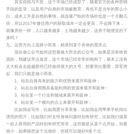
其实你投与不投，这个市场已经成型了，随着官方的各种营销
手段的监管，以及用户自身的市场被教育，再也不是当年的那么小
白，成本上升是自然的事情。就连僵尸粉的市场价也是一个月翻几
倍，所以2017年微信用户的获取成本一定会更高，不会降下来，
就像房价一样，人口越来越多，土地越来越少，这房子能便宜的下
来吗？
九、运营方向上选择小而美，精准到某个具体的需求点
现在做公众号如何还想着做大而全的公众号，如果是没有啥资
源的，我建议早点放弃，这个市场已经非常的饱和了，基本上没有
太大机会去超越那些已经做得很大的大号。想要突出重围，异军突
起，我们只能是做小而美。
1、站在自身具有的能力和优势来展开和延伸；
2、站在自身周围具备能利用的资源来展开和延伸；
3、站在某一个行业和领域来展开和延伸；
4、站在某一个横向的点上来展开和延伸；
比如我会写作，比如我爱分享美食，比如我会用苹果手机拍出
漂亮的照片，比如我们对女性身体问题特别有研究，比如我们做某
一款人群用的产品特别有研究等等，这些都是从某个点开始，别看
他小，如果能把这个点做好，你就可以做好N多个点。