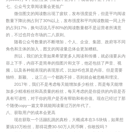
七、公众号文章阅读量会更低广
微信图文的阅读数出现了疲软，发布强度提升，但是平均阅读
数量下降比例占到了30%以上，发布强度和平均阅读数能一同上升
的占到17%，换句话说几乎80%的阅读数量都不是运营者所满意
的，不过也符合市场的二八原则。
随着公众号数量的不断增加，个人、企业、集团、政府等不同
角色和主体的加入，图文的阅读量总体会更加糟糕。
所以，我们的文章如果希望更多人阅读和传播，就必须要从内
容上下手，内容不是简单的指图片和文字，他还包括了声音、视
频，以及各种能表现的表现形式，比如H5也算是内容。但是需要
独特、新颖、，这三点一个都跑不掉，否则就会被忽略和埋没。
2017年，我们不是考虑每天能增加多少粉丝，而是每天能增
加多少精准粉丝和高质量的粉丝，每天考虑的是你提供的内容是否
具有可读性，对于你的用户是否有帮助和有价值。现在已经过了那
个随便copy一篇文章就能阅读量过万的年代了。
八、获取用户的成本会更高
现在获取一个活蹦乱跳的真粉，大概成本在3-5块钱，如果想
要搞10万粉丝，那得花费30-50万人民币啊，你敢投吗？