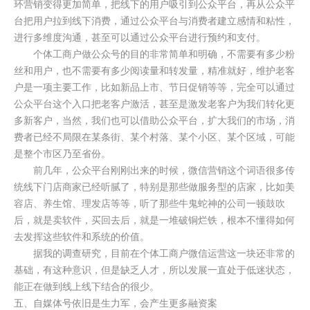
环营销变得更加简单，把线下的用户吸引到公众平台，再从公众平
台把用户拉到线下消费，通过公众平台与消费者建立感情和粘性，
进行多维度沟通，甚至可以通过公众平台进行预约和支付。
个体工商户做公众号的目的非常简单和明确，不需要有多少粉
丝和用户，也不需要有多少阅读量和转发量，精准就好，维护老客
户是一项主要工作，比如新品上市、节日促销等等，完全可以通过
公众平台这个入口把老客户激活，甚至是激发老客户为我们转化更
多新客户，当然，我们也可以借助公众平台，扩大我们的市场，消
费者已经不局限在某条街、某个村落、某个小区、某个区域，可能
是整个市区乃至省份。
前几年，公众平台刚刚出来的时候，微信营销这个词语很多传
统线下门店商家已经听腻了，特别是那些做服务型的店家，比如美
容店、养生馆、理发店等等，听了那些牛鬼蛇神的公司一顿鼓吹
后，就是卖软件，买回去后，就是一堆破铜烂铁，根本不懂得如何
去发挥这些软件和系统的价值。
据我的调查研究，目前在个体工商户微信运营这一块还非常的
基础，有这种意识，但是缺乏人才，所以发展一直处于低迷状态，
能正在做到线上线下结合的很少。
五、自媒体号依旧是生力军，会产生更多融资案