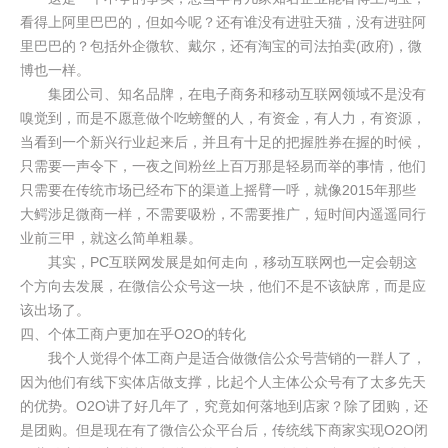
看得上阿里巴巴的，但如今呢？还有谁没有进驻天猫，没有进驻阿
里巴巴的？包括外企微软、戴尔，还有淘宝的司法拍卖(政府)，微
博也一样。
集团公司、知名品牌，在电子商务和移动互联网领域不是没有
嗅觉到，而是不愿意做个吃螃蟹的人，有资金，有人力，有资源，
当看到一个新兴行业起来后，并且有十足的把握胜券在握的时候，
只需要一声令下，一夜之间粉丝上百万那是轻易而举的事情，他们
只需要在传统市场已经布下的渠道上摇臂一呼，就像2015年那些
大鳄涉足微商一样，不需要吸粉，不需要推广，短时间内遥遥同行
业前三甲，就这么简单粗暴。
其实，PC互联网发展是如何走向，移动互联网也一定会朝这
个方向去发展，在微信公众号这一块，他们不是不该缺席，而是应
该出场了。
四、个体工商户更加在乎O2O的转化
我个人觉得个体工商户是适合做微信公众号营销的一群人了，
因为他们有线下实体店做支撑，比起个人主体公众号有了太多先天
的优势。O2O讲了好几年了，究竟如何落地到店家？除了团购，还
是团购。但是现在有了微信公众平台后，传统线下商家实现O2O闭